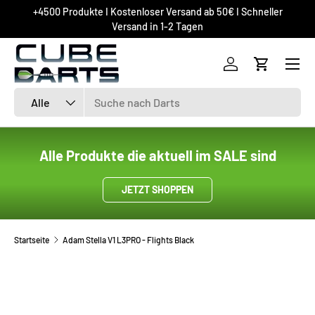
+4500 Produkte I Kostenloser Versand ab 50€ I Schneller
DIREKT ZUM INHALT
Versand in 1-2 Tagen
Einloggen
Einkaufsw
Suchen
Art
Alle
Alle Produkte die aktuell im SALE sind
JETZT SHOPPEN
Startseite
Adam Stella V1 L3PRO - Flights Black
ZU PRODUKTINFORMATIONEN SPRINGEN