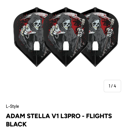
von
1
/
4
L-Style
ADAM STELLA V1 L3PRO - FLIGHTS
BLACK