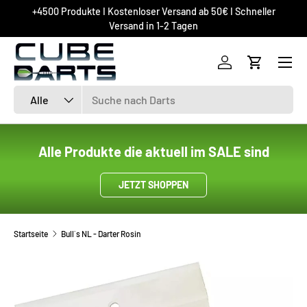
+4500 Produkte I Kostenloser Versand ab 50€ I Schneller
DIREKT ZUM INHALT
Versand in 1-2 Tagen
Einloggen
Einkaufsw
Suchen
Art
Alle
Alle Produkte die aktuell im SALE sind
JETZT SHOPPEN
Startseite
Bull´s NL - Darter Rosin
ZU PRODUKTINFORMATIONEN SPRINGEN