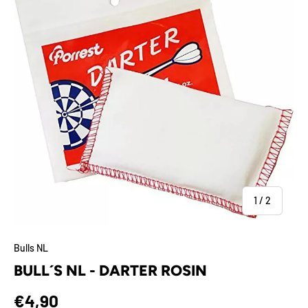
von
1
/
2
Bulls NL
BULL´S NL - DARTER ROSIN
Normaler Preis
€4,90