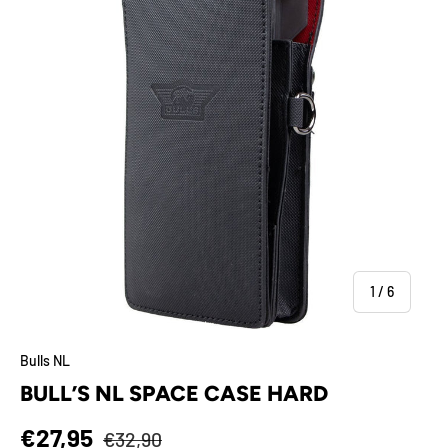
von
1
/
6
Bulls NL
BULL’S NL SPACE CASE HARD
Normaler Preis
Verkaufspreis
€27,95
€32,90