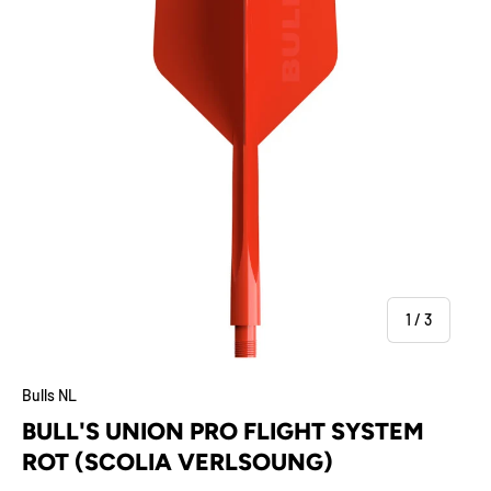
von
1
/
3
Bulls NL
BULL'S UNION PRO FLIGHT SYSTEM
ROT (SCOLIA VERLSOUNG)