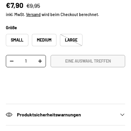
Normaler Preis
Verkaufspreis
€7,90
€9,95
inkl. MwSt.
Versand
wird beim Checkout berechnet.
Größe
SMALL
MEDIUM
LARGE
Anzahl
EINE AUSWAHL TREFFEN
MENGE VERRINGERN
MENGE ERHÖHEN
Produktsicherheitswarnungen