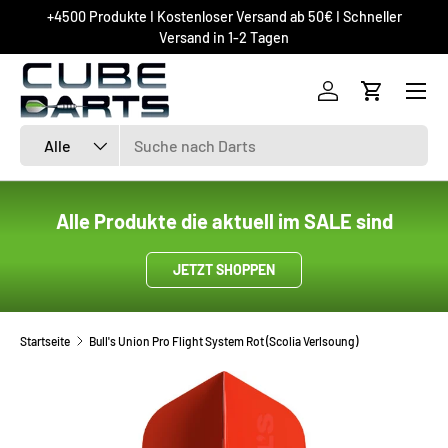
+4500 Produkte I Kostenloser Versand ab 50€ I Schneller
DIREKT ZUM INHALT
Versand in 1-2 Tagen
Einloggen
Einkaufsw
Suchen
Art
Alle
Alle Produkte die aktuell im SALE sind
JETZT SHOPPEN
Startseite
Bull's Union Pro Flight System Rot (Scolia Verlsoung)
ZU PRODUKTINFORMATIONEN SPRINGEN