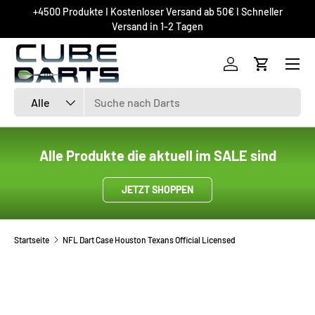
+4500 Produkte I Kostenloser Versand ab 50€ I Schneller
DIREKT ZUM INHALT
Versand in 1-2 Tagen
Einloggen
Einkaufsw
Suchen
Art
Alle
Alle Produkte die aktuell im SALE sind
JETZT SHOPPEN
Startseite
NFL Dart Case Houston Texans Official Licensed
ZU PRODUKTINFORMATIONEN SPRINGEN