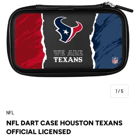
von
1
/
5
NFL
NFL DART CASE HOUSTON TEXANS
OFFICIAL LICENSED