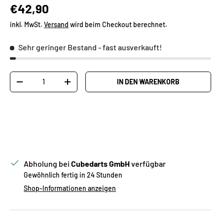
Normaler Preis
€42,90
inkl. MwSt.
Versand
wird beim Checkout berechnet.
Sehr geringer Bestand
- fast ausverkauft!
Anzahl
IN DEN WARENKORB
MENGE VERRINGERN
MENGE ERHÖHEN
Abholung bei
Cubedarts GmbH
verfügbar
Gewöhnlich fertig in 24 Stunden
Shop-Informationen anzeigen