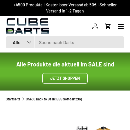
+4500 Produkte I Kostenloser Versand ab 50€ I Schneller
DIREKT ZUM INHALT
Versand in 1-2 Tagen
Einloggen
Einkaufsw
Suchen
Art
Alle
Alle Produkte die aktuell im SALE sind
JETZT SHOPPEN
Startseite
One80 Back to Basic EBS Softdart 20g
ZU PRODUKTINFORMATIONEN SPRINGEN