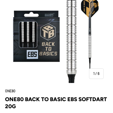
von
1
/
6
ONE80
ONE80 BACK TO BASIC EBS SOFTDART
20G