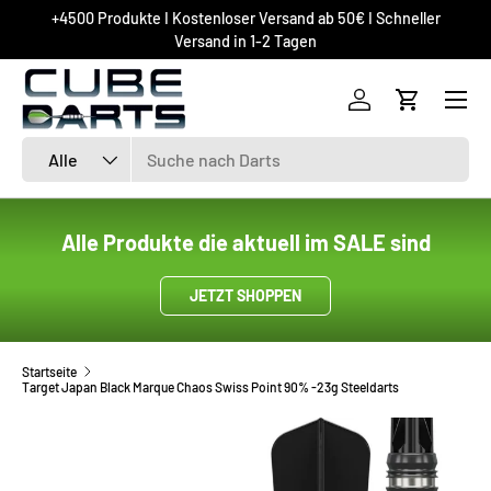
+4500 Produkte I Kostenloser Versand ab 50€ I Schneller
DIREKT ZUM INHALT
Versand in 1-2 Tagen
Einloggen
Einkaufsw
Suchen
Art
Alle
Alle Produkte die aktuell im SALE sind
JETZT SHOPPEN
Startseite
Target Japan Black Marque Chaos Swiss Point 90% -23g Steeldarts
ZU PRODUKTINFORMATIONEN SPRINGEN