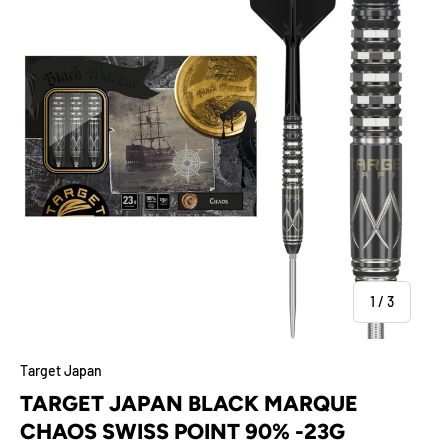
von
1
/
3
Target Japan
TARGET JAPAN BLACK MARQUE
CHAOS SWISS POINT 90% -23G