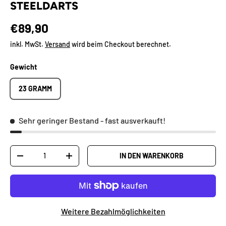
STEELDARTS
Normaler Preis
€89,90
inkl. MwSt.
Versand
wird beim Checkout berechnet.
Gewicht
23 GRAMM
Sehr geringer Bestand
- fast ausverkauft!
Anzahl
IN DEN WARENKORB
MENGE VERRINGERN
MENGE ERHÖHEN
Weitere Bezahlmöglichkeiten